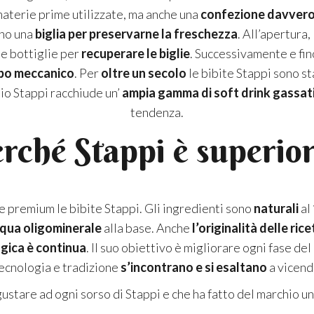
 materie prime utilizzate, ma anche una
confezione davvero
erno una
biglia per preservarne la freschezza
. All’apertura,
le bottiglie per
recuperare le biglie
. Successivamente e fino
po meccanico
. Per
oltre un secolo
le bibite Stappi sono st
hio Stappi racchiude un’
ampia gamma di soft drink gassat
tendenza.
rché Stappi è superio
 premium le bibite Stappi. Gli ingredienti sono
naturali
al
qua oligominerale
alla base. Anche
l’originalità delle rice
ogica è continua
. Il suo obiettivo è migliorare ogni fase d
ecnologia e tradizione
s’incontrano e si esaltano
a vicend
ustare ad ogni sorso di Stappi e che ha fatto del marchio un