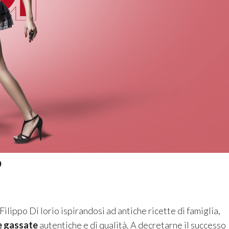
?
Filippo Di Iorio ispirandosi ad antiche ricette di famiglia,
te gassate
autentiche e di qualità. A decretarne il successo