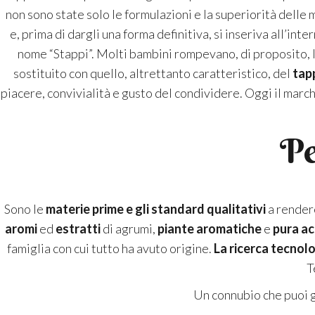
non sono state solo le formulazioni e la superiorità delle
e, prima di dargli una forma definitiva, si inseriva all’int
nome “Stappi”. Molti bambini rompevano, di proposito, 
sostituito con quello, altrettanto caratteristico, del
tap
piacere, convivialità e gusto del condividere. Oggi il marc
Pe
Sono le
materie prime e gli standard qualitativi
a rendere
aromi
ed
estratti
di agrumi,
piante aromatiche
e
pura ac
famiglia con cui tutto ha avuto origine.
La ricerca tecnol
T
Un connubio che puoi g