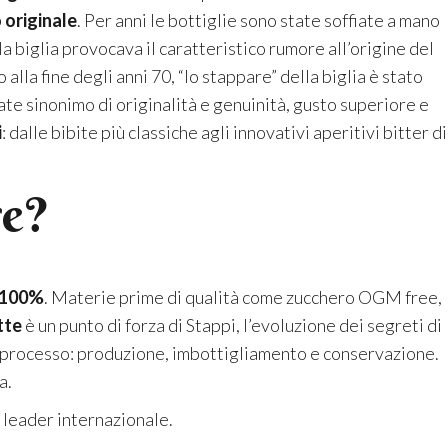
 originale
. Per anni le bottiglie sono state soffiate a mano
 la biglia provocava il caratteristico rumore all’origine del
 alla fine degli anni 70, “lo stappare” della biglia è stato
ate sinonimo di originalità e genuinità, gusto superiore e
i
: dalle bibite più classiche agli innovativi aperitivi bitter di
re?
100%
. Materie prime di qualità come zucchero OGM free,
tte
è un punto di forza di Stappi, l’evoluzione dei segreti di
el processo: produzione, imbottigliamento e conservazione.
a.
 leader internazionale.