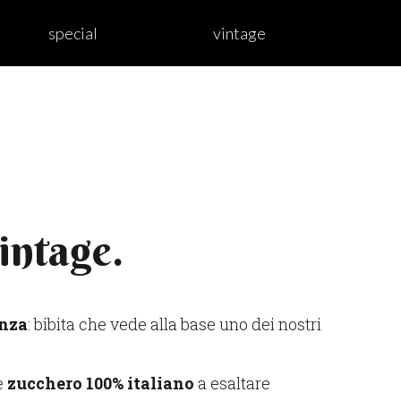
special
vintage
intage.
enza
: bibita che vede alla base uno dei nostri
e
zucchero 100% italiano
a esaltare