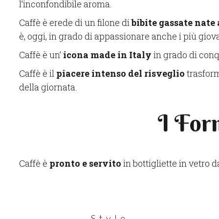
l’inconfondibile aroma.
Caffè è erede di un filone di
bibite gassate nate a
è, oggi, in grado di appassionare anche i più giova
Caffè è un’
icona made in Italy
in grado di conq
Caffè è il
piacere intenso del risveglio
trasform
della giornata.
I For
Caffè è
pronto e servito
in bottigliette in vetro 
Style